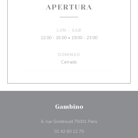
APERTURA
LUN
-
SAB
12:00 - 15:00
19:00 - 23:00
•
DOMINGO
Cerrado
Gambino
((abre en una nueva 
6, rue Gomboust 75001 Paris
01 42 60 12 70