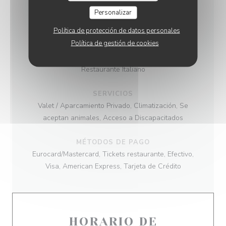
Personalizar
COCINA
Política de protección de datos personales
Italiana
Política de gestión de cookies
TIPO DE NEGOCIO
Restaurante Italiano
SERVICIOS
Valet / Aparcamiento Privado, Climatización, Se
aceptan animales, Acceso a Discapacitados
MÉTODOS DE PAGO
Eurocard/Mastercard, Tickets restaurante, Efectivo,
Visa, American Express, Tarjeta de Crédito
HORARIO DE