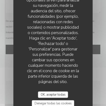
opcionales sirven para analizar
su navegación, medir la
audiencia del sitio, ofrecer
funcionalidades (por ejemplo,
relacionadas con redes
De acuerdo con la normativa de protección de datos, puede ejercer su derecho a no
sociales) o mostrar publicidad
recibir comunicaciones comerciales inscribiéndose en la Lista Robinson:
o contenidos personalizados.
listarobinson.es
. Para más información sobre el tratamiento de sus datos, consulte
GAMBINO
Haga clic en 'Aceptar todo',
nuestra
política de privacidad
.
'Rechazar todo' o
'Personalizar' para gestionar
sus preferencias. Puede
cambiar sus opciones en
cualquier momento haciendo
clic en el icono de cookie en la
parte inferior izquierda de las
páginas del sitio.
INFORMACIÓN
OK, aceptar todas
GENERAL
Denegar todas las cookies